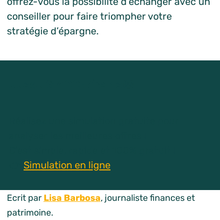
offrez-vous la possibilité d’échanger avec un
conseiller pour faire triompher votre
stratégie d’épargne.
Jusqu’à 400 offerts🤑
Réalisez une simulation gratuite pour
analyser les meilleures offres !
C’est simple, rapide et 100% gratuit !
👉
Simulation en ligne
Ecrit par
Lisa Barbosa
, journaliste finances et
patrimoine.