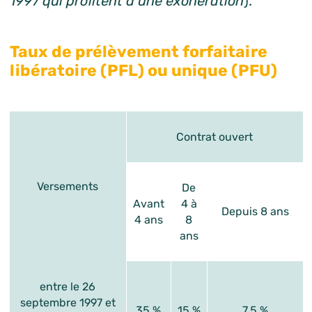
1997 qui profitent d’une exonération
).
Taux de prélèvement forfaitaire
libératoire (PFL) ou unique (PFU)
Contrat ouvert
Versements
De
Avant
4 à
Depuis 8 ans
4 ans
8
ans
entre le 26
septembre 1997 et
35 %
15 %
7,5 %