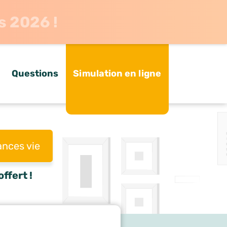
s 2026 !
Questions
Simulation en ligne
ances vie
ffert !