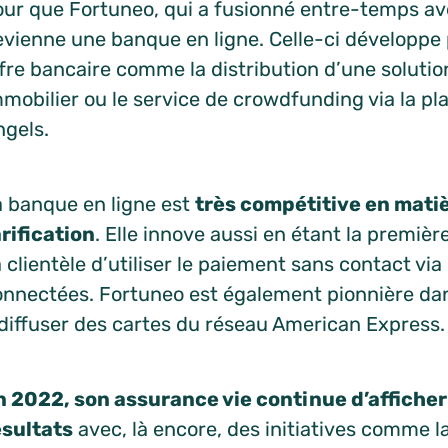
our que Fortuneo, qui a fusionné entre-temps a
vienne une banque en ligne. Celle-ci développe p
fre bancaire comme la distribution d’une solutio
mmobilier ou le service de crowdfunding via la p
ngels.
a banque en ligne est
très compétitive en mati
arification
. Elle innove aussi en étant la premièr
 clientèle d’utiliser le paiement sans contact vi
onnectées. Fortuneo est également pionnière dan
 diffuser des cartes du réseau American Express.
n 2022, son assurance vie continue d’affiche
ésultats
avec, là encore, des initiatives comme l