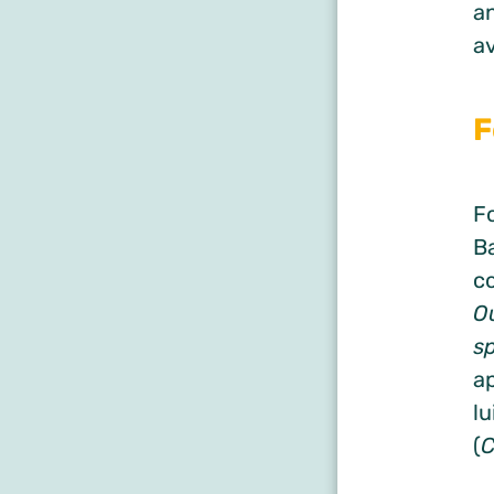
an
av
F
F
B
c
Ou
s
ap
lu
(