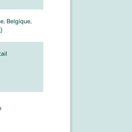
e, Belgique,
)
ail
e