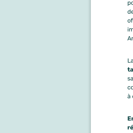
p
de
of
i
A
L
t
sa
c
à
E
r