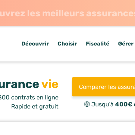
uvrez les meilleurs assurance
Découvrir
Choisir
Fiscalité
Gérer
urance
vie
Comparer les assur
00 contrats en ligne
🤑 Jusqu’à
400€ o
Rapide et gratuit