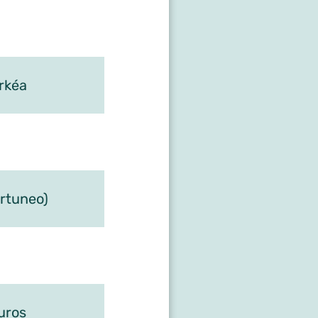
rkéa
rtuneo)
euros