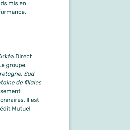
nds mis en
rformance.
Arkéa Direct
 Le groupe
retagne, Sud-
aine de filiales
issement
onnaires. Il est
rédit Mutuel