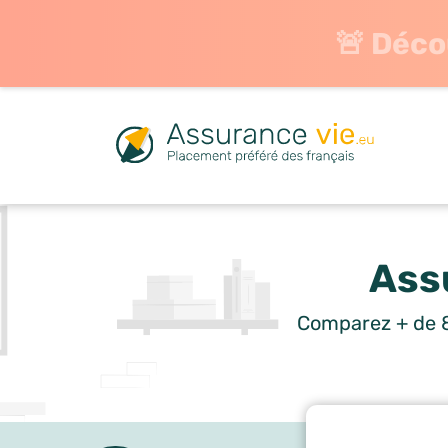
🚨 Déco
Ass
Comparez + de 8