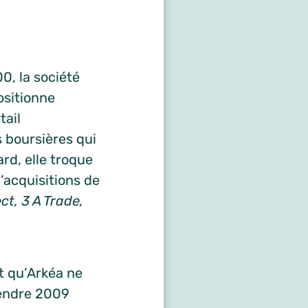
0, la société
ositionne
ail
 boursières qui
rd, elle troque
acquisitions de
t, 3 A Trade,
nt qu’Arkéa ne
tendre 2009