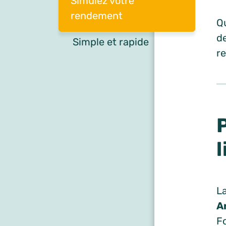
Simulez votre
rendement
Qu
de
Simple et rapide
re
L
A
F