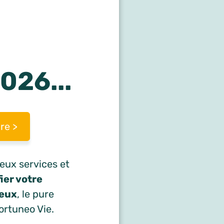
026...
re >
eux services et
fier votre
geux
, le pure
ortuneo Vie.