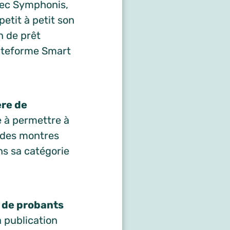
vec Symphonis,
etit à petit son
n de prêt
lateforme Smart
ère de
e à permettre à
a des montres
s sa catégorie
r de probants
a publication