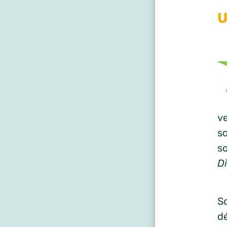
U
ve
s
so
D
So
d