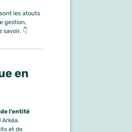
 sont les atouts
e gestion,
 savoir. 👇
ue en
e l’entité
l Arkéa.
ts et de