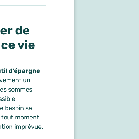
er de
ce vie
til d’épargne
ivement un
, les sommes
ssible
le besoin se
 tout moment
uation imprévue.