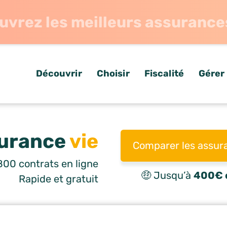
uvrez les meilleurs assurance
Découvrir
Choisir
Fiscalité
Gérer
urance
vie
Comparer les assur
00 contrats en ligne
🤑 Jusqu’à
400€ o
Rapide et gratuit