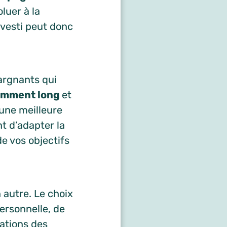
luer à la
nvesti peut donc
pargnants qui
samment long
et
 une meilleure
nt d’adapter la
de vos objectifs
n autre. Le choix
ersonnelle, de
iations des