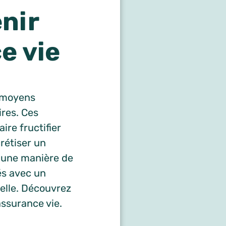
enir
e vie
x moyens
ires. Ces
ire fructifier
rétiser un
si une manière de
és avec un
nelle. Découvrez
assurance vie.