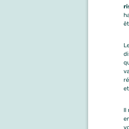
r
h
ê
Le
d
qu
va
ré
et
Il
en
vo