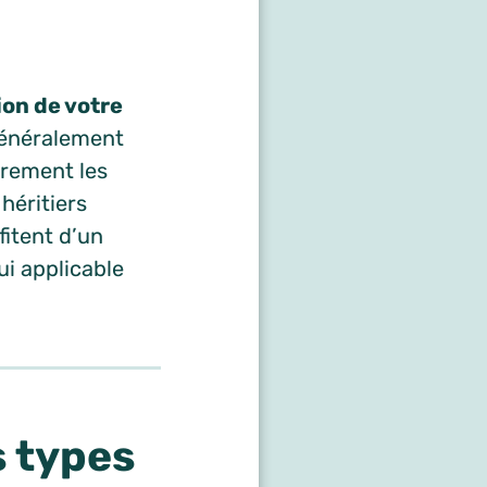
on de votre
 généralement
brement les
 héritiers
fitent d’un
ui applicable
s types