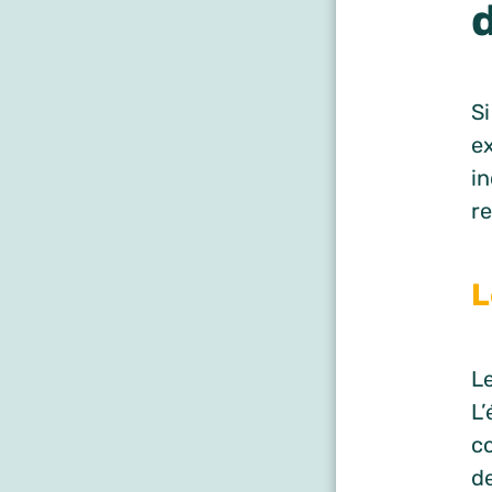
Si
ex
in
r
L
L
L
co
de