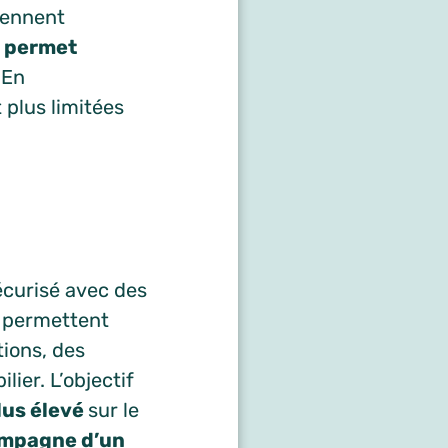
iennent
n
permet
 En
 plus limitées
écurisé avec des
s permettent
ions, des
ier. L’objectif
lus élevé
sur le
ompagne d’un