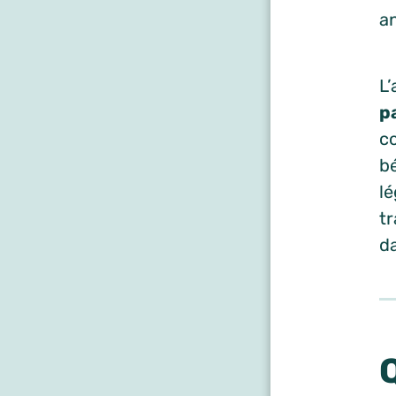
an
L’
p
co
bé
lé
tr
d