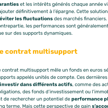
aranties
et les intérêts générés chaque année v
ajouter définitivement à l’épargne. Cette solutio
’éviter les fluctuations
des marchés financiers.
ontrepartie, les performances sont généralement
ue sur des supports dynamiques.
e contrat multisupport
e contrat multisupport mêle un fonds en euros s
upports appelés unités de compte. Ces dernière
’investir dans différents actifs
, comme des act
ligations, des fonds d’investissement ou l’immobil
st de rechercher un potentiel de
performance p
ong terme. Mais cette perspective de gain
s’acc