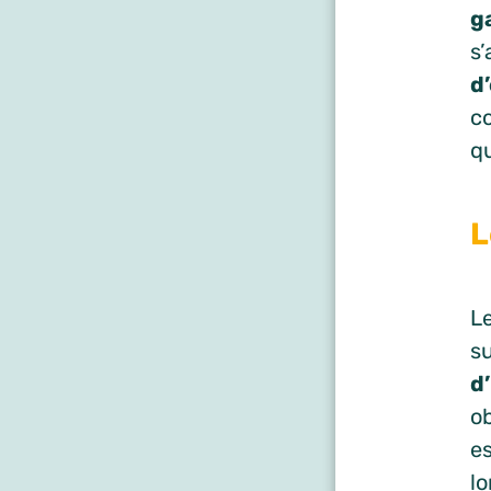
g
s’
d
c
q
L
L
s
d
ob
e
l