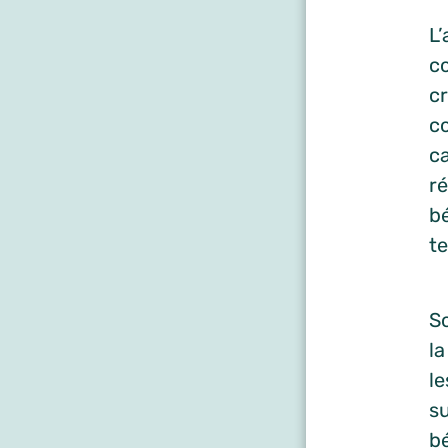
L’
co
cr
c
c
r
bé
t
S
la
le
su
bé