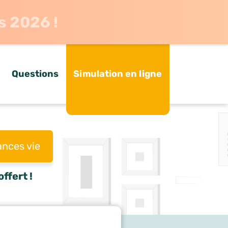
s 2026 !
Questions
Simulation en ligne
ances vie
ffert !