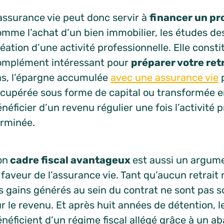
assurance vie peut donc servir à
financer un pr
mme l’achat d’un bien immobilier, les études de
éation d’une activité professionnelle. Elle consti
omplément intéressant pour
préparer votre ret
as, l’épargne accumulée
avec une assurance vie
p
écupérée sous forme de capital ou transformée en
néficier d’un revenu régulier une fois l’activité 
erminée.
on
cadre fiscal avantageux
est aussi un argume
 faveur de l’assurance vie. Tant qu’aucun retrait 
s gains générés au sein du contrat ne sont pas s
r le revenu. Et après huit années de détention, le
néficient d’un régime fiscal allégé grâce à un 