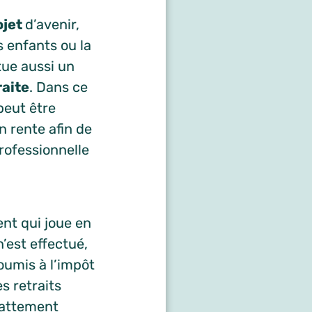
ojet
d’avenir,
s enfants ou la
tue aussi un
raite
. Dans ce
eut être
 rente afin de
professionnelle
nt qui joue en
n’est effectué,
oumis à l’impôt
s retraits
abattement