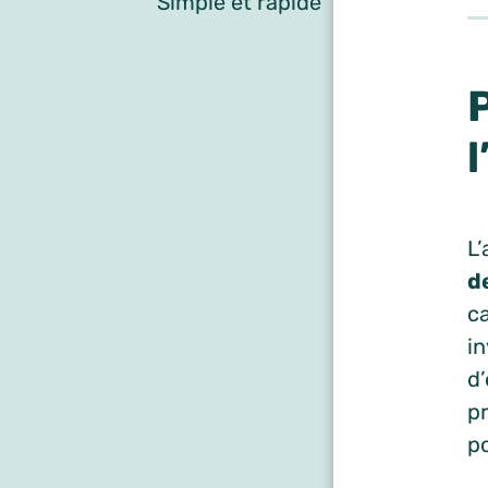
Simple et rapide
L’
d
ca
in
d’
p
po