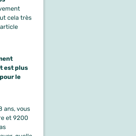
èvement
ut cela très
article
ement
t est plus
 pour le
 8 ans, vous
re et 9200
pas