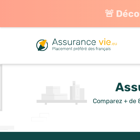
🚨 Déco
Ass
Comparez + de 8