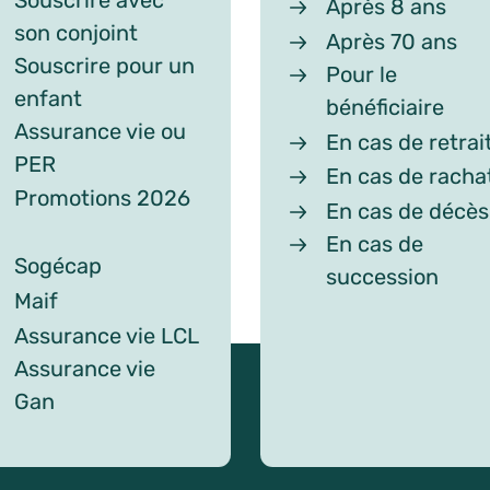
Après 8 ans
son conjoint
Après 70 ans
Souscrire pour un
Pour le
enfant
bénéficiaire
Assurance vie ou
En cas de retrai
PER
En cas de racha
Promotions 2026
En cas de décès
En cas de
Sogécap
succession
Maif
Assurance vie LCL
Assurance vie
Gan