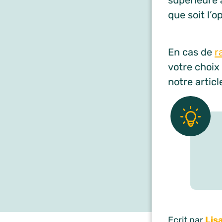
supérieure 
que soit l’o
En cas de
r
votre choix
notre artic
Ecrit par
Lis