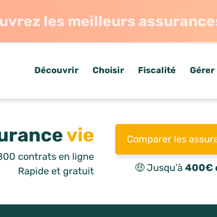
uvrez les meilleurs assurance
Découvrir
Choisir
Fiscalité
Gérer
urance
vie
Comparer les assur
00 contrats en ligne
🤑 Jusqu’à
400€ o
Rapide et gratuit