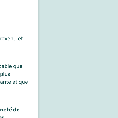
e
 revenu et
obable que
 plus
rtante et que
nneté de
os