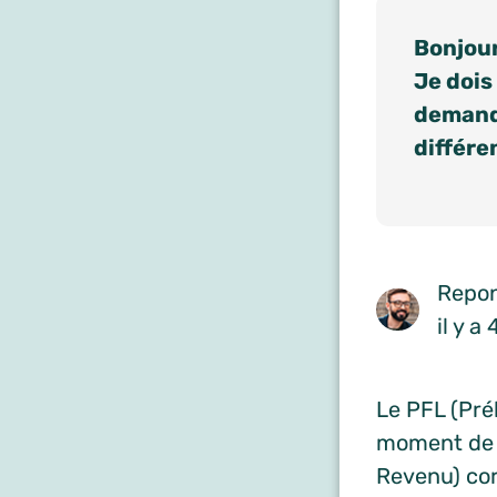
Bonjour
Je dois
demande
différe
Repon
il y a
Le PFL (Pré
moment de v
Revenu) cor