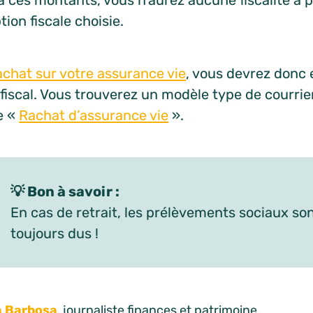
à ces montants, vous n’aurez aucune fiscalité à p
ption fiscale choisie.
achat sur votre assurance vie
, vous devrez donc
 fiscal. Vous trouverez un modèle type de courrie
le «
Rachat d’assurance vie
».
💡 Bon à savoir :
En cas de retrait, les prélèvements sociaux so
toujours dus !
a Barbosa
, journaliste finances et patrimoine.