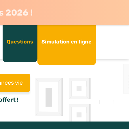
s 2026 !
Questions
Simulation en ligne
ances vie
ffert !