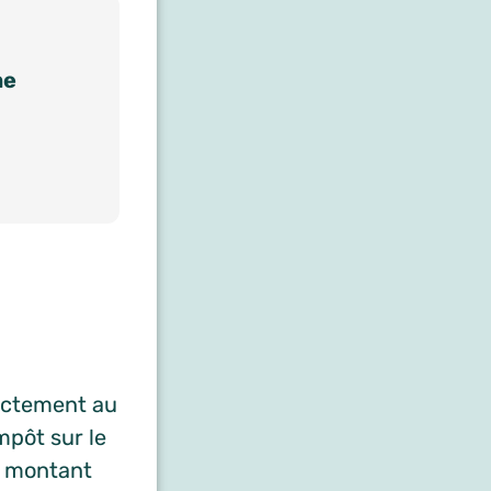
me
rectement au
mpôt sur le
e montant