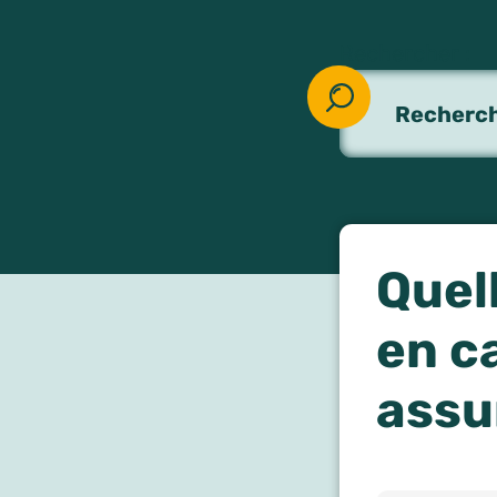
Rechercher :
Quell
en c
assu