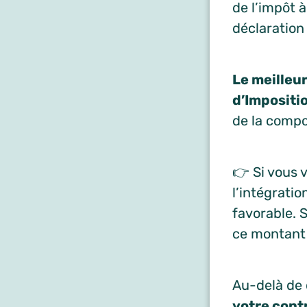
de l’impôt 
déclaration
Le meilleu
d’Impositi
de la compos
👉 Si vous 
l’intégratio
favorable. S
ce montant 
Au-delà de 
votre contr