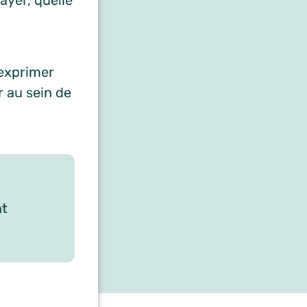
ayer, quelle
 exprimer
r au sein de
nt